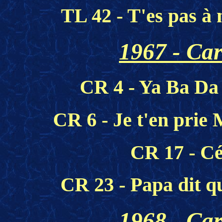
TL 42 - T'es pas à 
1967 - Car
CR 4 - Ya Ba Da
CR 6 - Je t'en prie 
CR 17 - Céc
CR 23 - Papa dit qu
1968 - Car