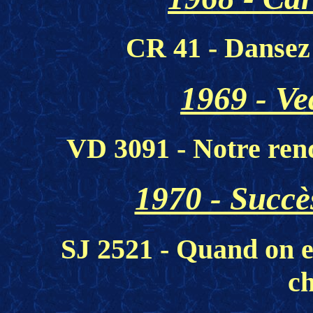
CR 41 - Dansez 
1969 - Ve
VD 3091 - Notre rend
1970 - Succè
SJ 2521 - Quand on e
c