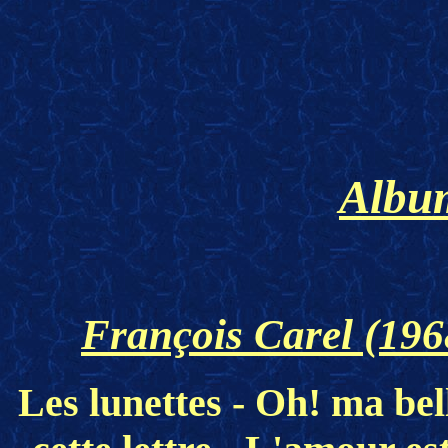
Album
François Carel (196
Les lunettes - Oh! ma bel