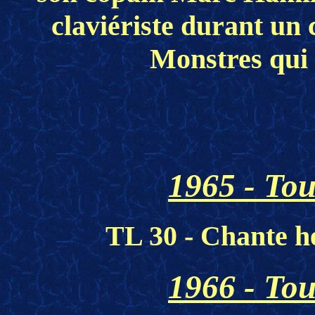
claviériste durant un 
Monstres qui 
1965 - Tou
TL 30 - Chante he
1966 - Tou